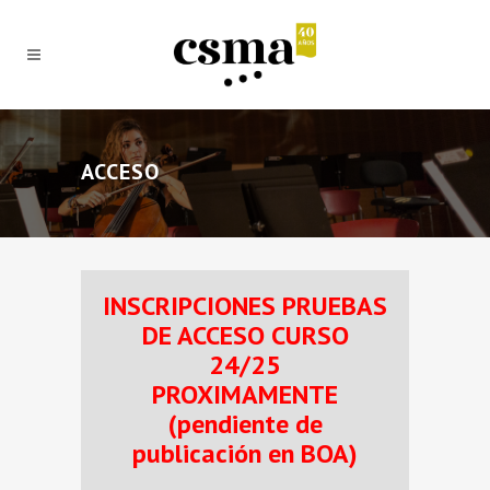
ACCESO
INSCRIPCIONES PRUEBAS
DE ACCESO CURSO
24/25
PROXIMAMENTE
(pendiente de
publicación en BOA)