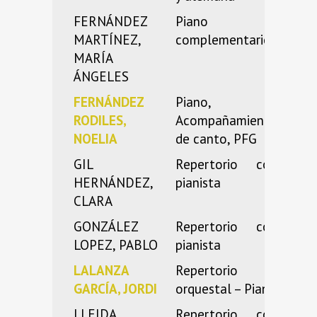
FERNÁNDEZ
Piano
MARTÍNEZ,
complementario
MARÍA
ÁNGELES
FERNÁNDEZ
Piano,
RODILES,
Acompañamiento
NOELIA
de canto, PFG
GIL
Repertorio con
HERNÁNDEZ,
pianista
CLARA
GONZÁLEZ
Repertorio con
LOPEZ, PABLO
pianista
LALANZA
Repertorio
GARCÍA, JORDI
orquestal – Piano
LLEIDA,
Repertorio con