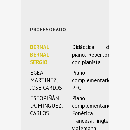
PROFESORADO
BERNAL
Didáctica del
BERNAL,
piano, Repertorio
SERGIO
con pianista
EGEA
Piano
MARTINEZ,
complementario,
JOSE CARLOS
PFG
ESTOPIÑÁN
Piano
DOMÍNGUEZ,
complementario,
CARLOS
Fonética
francesa, inglesa
y alemana