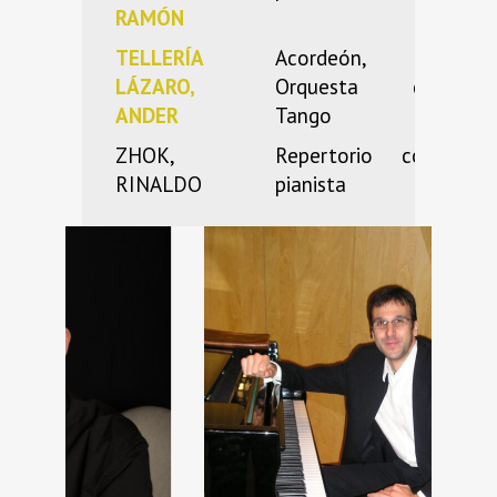
RAMÓN
TELLERÍA
Acordeón,
LÁZARO,
Orquesta de
ANDER
Tango
ZHOK,
Repertorio con
RINALDO
pianista