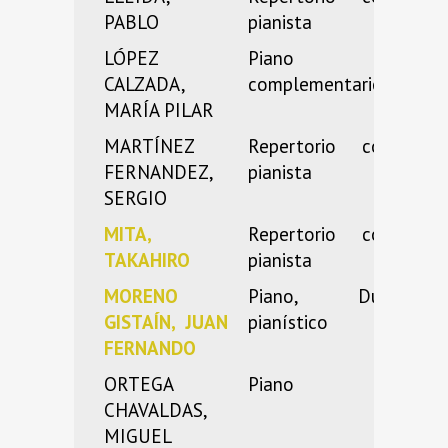
PABLO
pianista
LÓPEZ
Piano
CALZADA,
complementario
MARÍA PILAR
MARTÍNEZ
Repertorio con
FERNANDEZ,
pianista
SERGIO
MITA,
Repertorio con
TAKAHIRO
pianista
MORENO
Piano, Dúo
GISTAÍN, JUAN
pianístico
FERNANDO
ORTEGA
Piano
CHAVALDAS,
MIGUEL