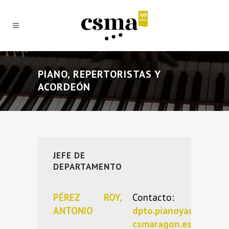
PIANO, REPERTORISTAS Y
ACORDEÓN
JEFE DE
DEPARTAMENTO
PÉREZ ROY,
Contacto:
ANTONIO
dpto.pianoyacordeo
csmaragon.es