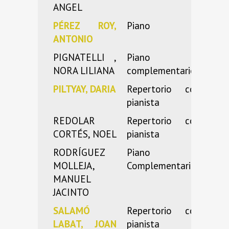
ANGEL
PÉREZ ROY,
Piano
ANTONIO
PIGNATELLI ,
Piano
NORA LILIANA
complementario
PILTYAY, DARIA
Repertorio con
pianista
REDOLAR
Repertorio con
CORTÉS, NOEL
pianista
RODRÍGUEZ
Piano
MOLLEJA,
Complementario
MANUEL
JACINTO
SALAMÓ
Repertorio con
LABAT, JOAN
pianista