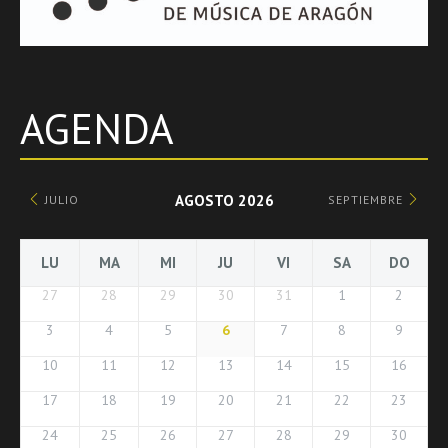
AGENDA
AGOSTO 2026
JULIO
SEPTIEMBRE
LU
MA
MI
JU
VI
SA
DO
27
28
29
30
31
1
2
3
4
5
6
7
8
9
10
11
12
13
14
15
16
17
18
19
20
21
22
23
24
25
26
27
28
29
30