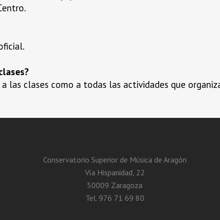
Centro.
ficial.
 clases?
o a las clases como a todas las actividades que organiz
Conservatorio Superior de Música de Aragón
Vía Hispanidad, 22
50009 Zaragoza
Tel. 976 71 69 80