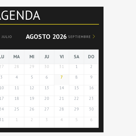
AGENDA
AGOSTO 2026
JULIO
SEPTIEMBRE
LU
MA
MI
JU
VI
SA
DO
27
28
29
30
31
1
2
3
4
5
6
7
8
9
10
11
12
13
14
15
16
17
18
19
20
21
22
23
24
25
26
27
28
29
30
31
1
2
3
4
5
6