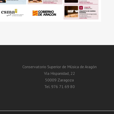
Conservatorio Superior de Música de Aragón
Vía Hispanidad, 22
50009 Zaragoza
Tel. 976 71 69 80