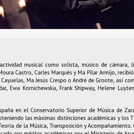
ctividad musical como solista, músico de cámara, li
ura Castro, Carles Marqués y Ma Pilar Armijo, recibió 
 Cayuelas, Ma Jesús Crespo o André de Groote, así co
dar, Ewa Kornichewska, Frank Shipway, Helene Luyten
spaña en el Conservatorio Superior de Música de Za
teniendo las máximas distinciones académicas y los Ti
eoría de la Música, Transposición y Acompañamiento. C
ecado por méritos académicos por el Ministerio de Asu