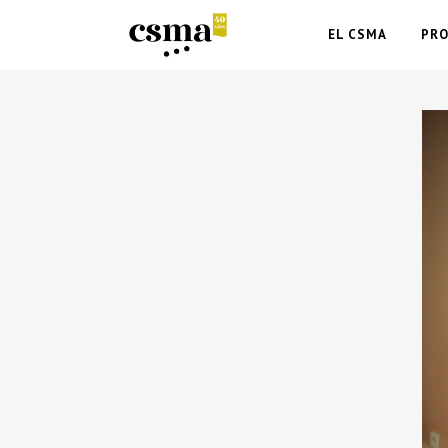
EL CSMA
PR