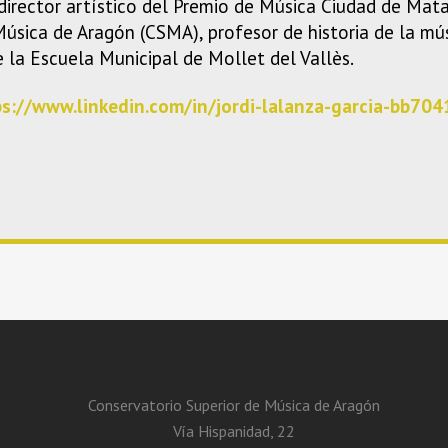
 director artístico del Premio de Música Ciudad de Mat
Música de Aragón (CSMA), profesor de historia de la m
 la Escuela Municipal de Mollet del Vallès.
ps://www.linkedin.com/in/jordi-lalanza-garcia-bb704
Conservatorio Superior de Música de Aragón
Vía Hispanidad, 22