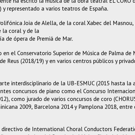
emente ha escrito la música de la obra teatral EL CORO
) y representado a varios teatros de España.
olifónica Joia de Alella, de la coral Xabec del Masnou,
 la coral y de la
ía de ópera de Premiá de Mar.
 en el Conservatorio Superior de Música de Palma de M
de Reus (2018/19) y en varios centros públicos y priva
arte interdisciplinario de la UB-ESMUC (2015 hasta la a
ntes concursos de piano como el Concurso Internaciona
2012), como jurado de varios concursos de coro (CHOR
inicana 2009, Barcelona 2014 y Pamplona 2018, entre o
irectivo de International Choral Conductors Federatio