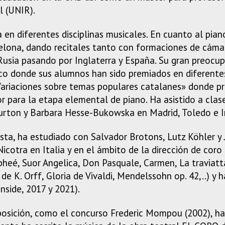
l (UNIR).
 en diferentes disciplinas musicales. En cuanto al pian
celona, dando recitales tanto con formaciones de cáma
sia pasando por Inglaterra y España. Su gran preocupa
o donde sus alumnos han sido premiados en diferente
o «Variaciones sobre temas populares catalanes» donde p
 para la etapa elemental de piano. Ha asistido a clase
urton y Barbara Hesse-Bukowska en Madrid, Toledo e I
esta, ha estudiado con Salvador Brotons, Lutz Köhler y
icotra en Italia y en el ámbito de la dirección de coro
pheé, Suor Angelica, Don Pasquale, Carmen, La traviatta
 K. Orff, Gloria de Vivaldi, Mendelssohn op. 42,..) y 
nside, 2017 y 2021).
osición, como el concurso Frederic Mompou (2002), ha 