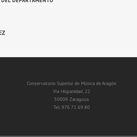
S DEL DEPARTAMENTO
EZ
Conservatorio Superior de Música de Aragón
Vía Hispanidad, 22
50009 Zaragoza
Tel. 976 71 69 80