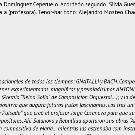
 Domínguez Ceperuelo. Acordeón segundo: Silvia Guerr
ala (profesora). Tenor-barítono: Alejandro Mosteo Cha
ternacionales de todos los tiempos: GNATALLI y BACH. Comp
jóvenes experimentados, magníficos y premiadísimos ANTONI
remio “Reina Sofía” de Composición Orquestal…); y la de 
ositiva que augura futuros frutos fascinantes. Los tres un
da Pulsada” que creó el profesor Jorge Casanova para que 
ositores. Ahí Salanova y Rebullida aportaron sus obras “An
ón compositiva de María… mientras las estrenaba com instr