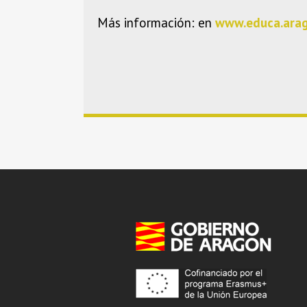
Más información: en
www.educa.ara