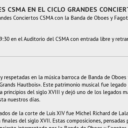
S CSMA EN EL CICLO GRANDES CONCIE
andes Conciertos CSMA con la Banda de Oboes y Fagote
9:30 en el Auditorio del CSMA con entrada libre y retr
y respetadas en la música barroca de Banda de Oboes y
rands Hautbois». Este patrimonio musical fue legado a su
 principios del siglo XVIII y dejó uno de los legados má
ta nuestros días.
dos de la corte de Luis XIV fue Michel Richard de Lal
 finales del siglo XVII. Estas composiciones, pensada
concierto interpretado por la Banda de Oboes y Fagotes