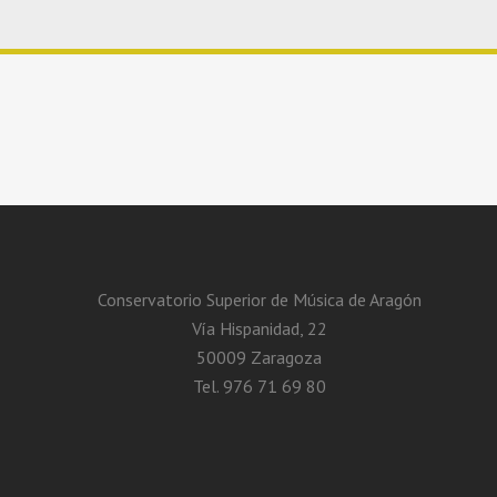
Conservatorio Superior de Música de Aragón
Vía Hispanidad, 22
50009 Zaragoza
Tel. 976 71 69 80