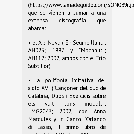
(https://www.lamadeguido.com/SON039r.jp
que se vienen a sumar a una
extensa discografía que
abarca:
• el Ars Nova (“En Seumeillant”;
AH025; 1997 y “Machaut”;
AH112; 2002, ambos con el Trío
Subtilior)
• la polifonía imitativa del
siglo XVI (“Cançoner del duc de
Calàbria, Duos i Exercicis sobre
els vuit tons modals”;
LMG2043; 2002, con Anna
Margules y In Canto. “Orlando
di Lasso, il primo libro de