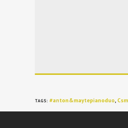
#anton&maytepianoduo
,
Csm
TAGS: