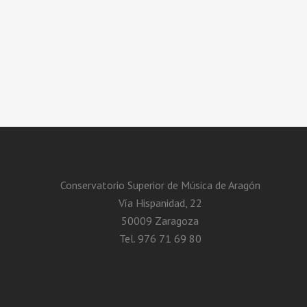
Conservatorio Superior de Música de Aragón
Vía Hispanidad, 22
50009 Zaragoza
Tel. 976 71 69 80