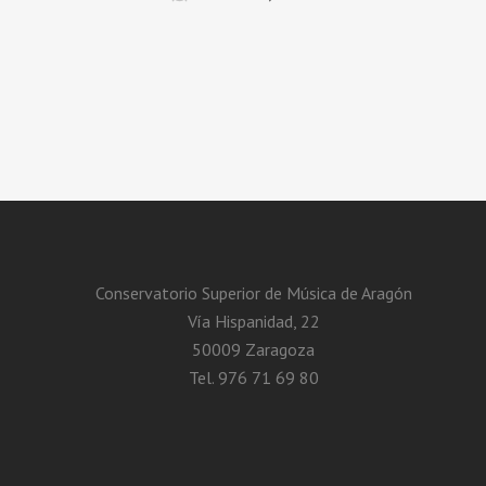
Conservatorio Superior de Música de Aragón
Vía Hispanidad, 22
50009 Zaragoza
Tel. 976 71 69 80