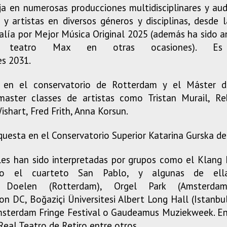
 en numerosas producciones multidisciplinares y aud
y artistas en diversos géneros y disciplinas, desde 
Talía por Mejor Música Original 2025 (además ha sido 
e teatro Max en otras ocasiones). E
s 2031.
n en el conservatorio de Rotterdam y el Máster d
aster classes de artistas como Tristan Murail, Re
shart, Fred Frith, Anna Korsun.
questa en el Conservatorio Superior Katarina Gurska de
les han sido interpretadas por grupos como el Klang
o el cuarteto San Pablo, y algunas de ella
 Doelen (Rotterdam), Orgel Park (Amsterd
 DC, Boğaziçi Üniversitesi Albert Long Hall (Istanbu
Amsterdam Fringe Festival o Gaudeamus Muziekweek. En
 Real Teatro de Retiro entre otros.