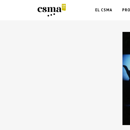
EL CSMA
PR