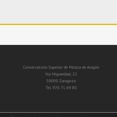
Conservatorio Superior de Música de Aragón
Vía Hispanidad, 22
50009 Zaragoza
Tel. 976 71 69 80