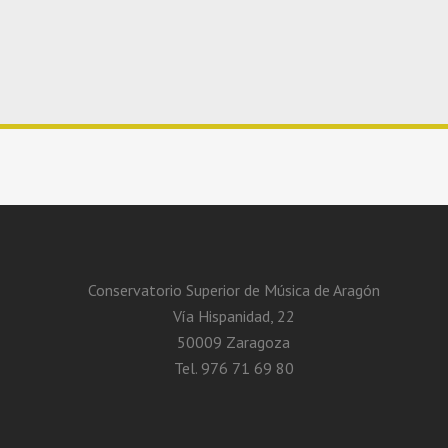
Conservatorio Superior de Música de Aragón
Vía Hispanidad, 22
50009 Zaragoza
Tel. 976 71 69 80