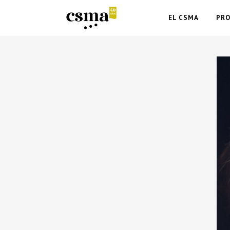
EL CSMA
PR