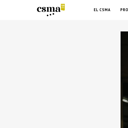
EL CSMA
PR