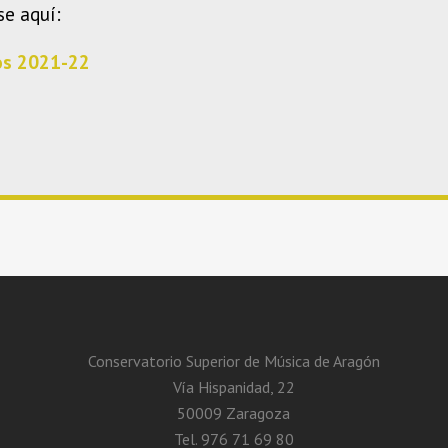
se aquí:
os 2021-22
Conservatorio Superior de Música de Aragón
Vía Hispanidad, 22
50009 Zaragoza
Tel. 976 71 69 80