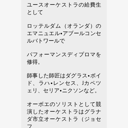
ユースオーケストラの給費生
として
ロッテルダム（オランダ）の
エマニュエル•アブールコンセ
ルバトワールで
パフォーマンスディプロマを
修得。
師事した師匠はダグラス•ボイ
ド、ラハ•レンセス、Jカペツ
ェリ、セリア•ニクソンなど。
オーボエのソリストとして競
演したオーケストラはグラナ
ダ市立オーケストラ（ジョセ
フ