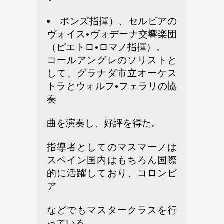
ポンズ指揮）、セルビアの
ヴォイス•ヴォデーナ交響楽団
（ピエトロ•ロマノ指揮）。
コールアングレのソリストと
して、グラナダ市立オーケス
トラとウォルフ•フェラリの協
奏
曲を演奏し、好評を得た。
指導者としてのマスマーノは
スペイン国内はもちろん国際
的に活躍しており、コロンビ
ア
などでもマスタークラスを行
っている。