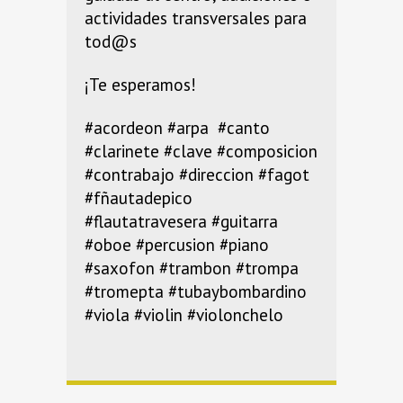
actividades transversales para
tod@s
¡Te esperamos!
#acordeon #arpa #canto
#clarinete #clave #composicion
#contrabajo #direccion #fagot
#fñautadepico
#flautatravesera #guitarra
#oboe #percusion #piano
#saxofon #trambon #trompa
#tromepta #tubaybombardino
#viola #violin #violonchelo