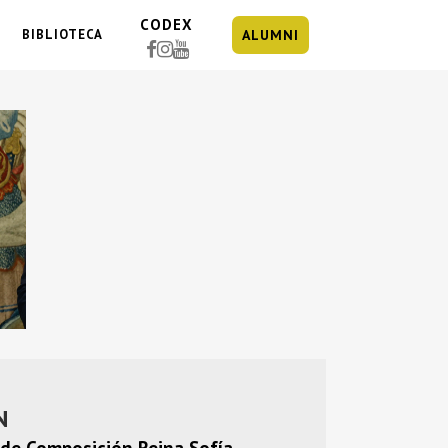
CODEX
BIBLIOTECA
ALUMNI
N
 de Composición Reina Sofía
,