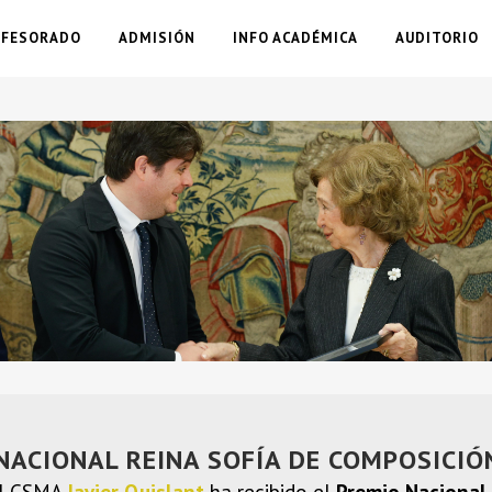
OFESORADO
ADMISIÓN
INFO ACADÉMICA
AUDITORIO
 NACIONAL REINA SOFÍA DE COMPOSICIÓ
el CSMA
Javier Quislant
ha recibido el
Premio Nacional