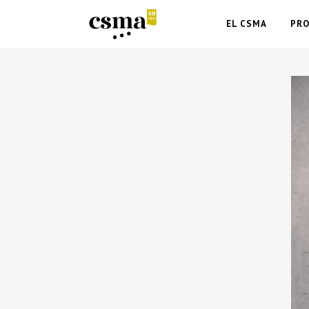
EL CSMA
PR