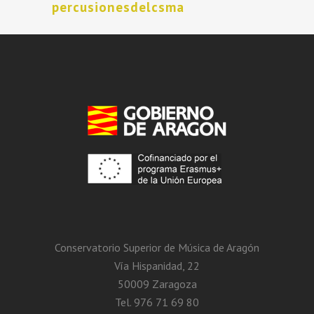
percusionesdelcsma
Conservatorio Superior de Música de Aragón
Vía Hispanidad, 22
50009 Zaragoza
Tel. 976 71 69 80