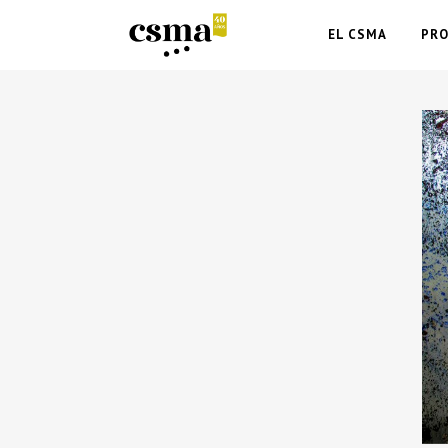
EL CSMA
PR