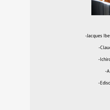
-Jacques Ibe
-Clau
-Ichir
-A
-Edis