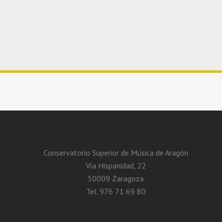
Conservatorio Superior de Música de Aragón
Vía Hispanidad, 22
50009 Zaragoza
Tel. 976 71 69 80