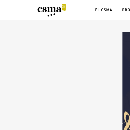
EL CSMA
PR