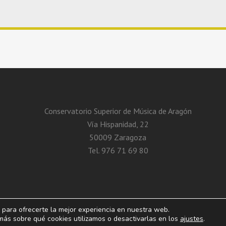
Conservatorio Superior de Música de Aragón
Vía Hispanidad, 22
50009 Zaragoza
Tel. 976 71 69 80
 para ofrecerte la mejor experiencia en nuestra web.
 de Aragón. Vía Hispanidad, n.º 22 – Zaragoza – 50009
Aviso Legal. Pol
ás sobre qué cookies utilizamos o desactivarlas en los
ajustes
.