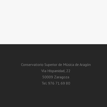
Conservatorio Superior de Música de Aragón
Vía Hispanidad, 22
50009 Zaragoza
Tel. 976 71 69 80