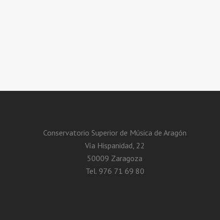
Conservatorio Superior de Música de Aragón
Vía Hispanidad, 22
50009 Zaragoza
Tel. 976 71 69 80