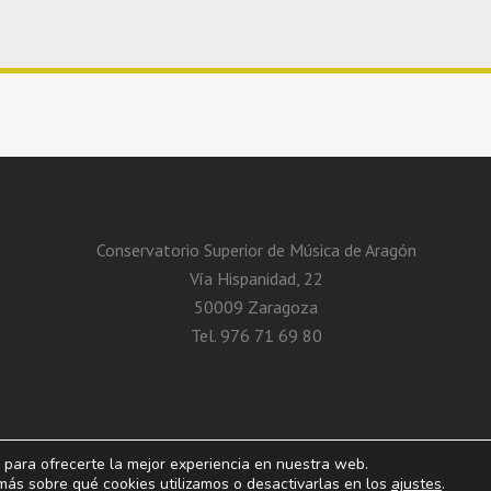
Conservatorio Superior de Música de Aragón
Vía Hispanidad, 22
50009 Zaragoza
Tel. 976 71 69 80
 para ofrecerte la mejor experiencia en nuestra web.
 de Aragón. Vía Hispanidad, n.º 22 – Zaragoza – 50009
Aviso Legal. Pol
ás sobre qué cookies utilizamos o desactivarlas en los
ajustes
.