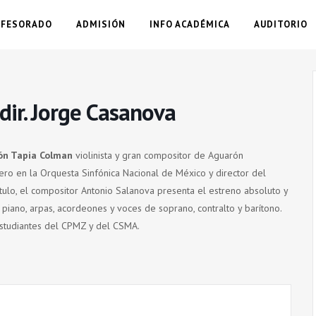
OFESORADO
ADMISIÓN
INFO ACADÉMICA
AUDITORIO
ir. Jorge Casanova
ón Tapia Colman
violinista y gran compositor de Aguarón
ero en la Orquesta Sinfónica Nacional de México y director del
tulo, el compositor Antonio Salanova presenta el estreno absoluto y
piano, arpas, acordeones y voces de soprano, contralto y barítono.
estudiantes del CPMZ y del CSMA.