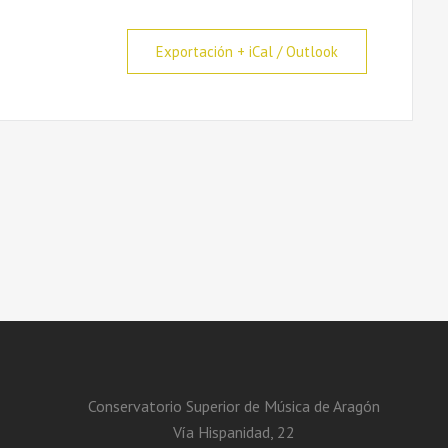
Exportación + iCal / Outlook
Conservatorio Superior de Música de Aragón
Vía Hispanidad, 22