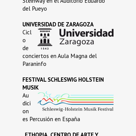
Steinway en el Auditorio Eduardo
del Pueyo
UNIVERSIDAD DE ZARAGOZA
Cicl
o
de
conciertos en Aula Magna del
Paraninfo
FESTIVAL SCHLESWIG HOLSTEIN
MUSIK
Au
dici
on
es Percusión en España
_ETHOPIA
,
CENTRO DE ARTE Y