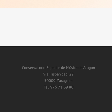
Conservatorio Superior de Música de Aragón
Vía Hispanidad, 22
50009 Zaragoza
Tel. 976 71 69 80