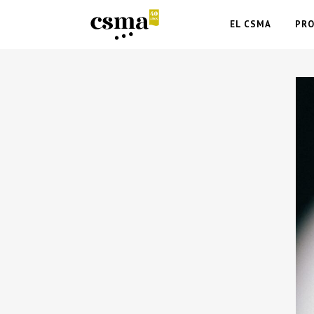
EL CSMA
PR