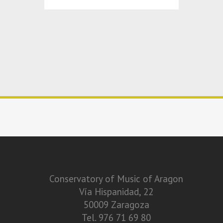
Conservatory of Music of Aragon
Vía Hispanidad, 22
50009 Zaragoza
Tel. 976 71 69 80