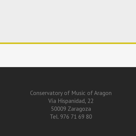
Conservatory of Music of Aragon
Vía Hispanidad, 22
50009 Zaragoza
Tel. 976 71 69 80