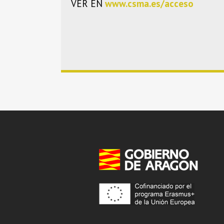
VER EN
www.csma.es/acceso