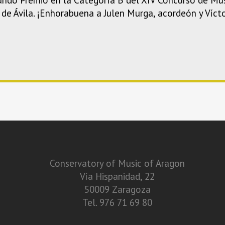
de Ávila. ¡Enhorabuena a Julen Murga, acordeón y Vícto
Conservatory of Music of Aragon
Vía Hispanidad, 22
50009 Zaragoza
Tel. 976 71 69 80