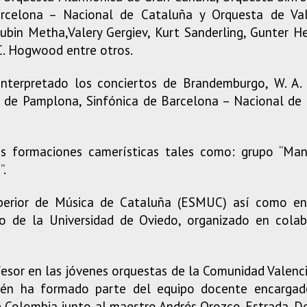
rcelona – Nacional de Cataluña y Orquesta de Vale
ubin Metha,Valery Gergiev, Kurt Sanderling, Gunter Her
C. Hogwood entre otros.
interpretado los conciertos de Brandemburgo, W. A. 
 de Pamplona, Sinfónica de Barcelona – Nacional de 
s formaciones camerísticas tales como: grupo “Mano
”.
perior de Música de Cataluña (ESMUC) así como en 
pio de la Universidad de Oviedo, organizado en colab
sor en las jóvenes orquestas de la Comunidad Valenci
ién ha formado parte del equipo docente encargado
de Colombia junto al maestro Andrés Orozco-Estrada. 