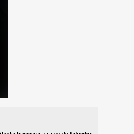
Flauta travesera
a cargo de
Salvador