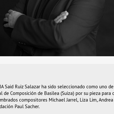
Said Ruiz Salazar ha sido seleccionado como uno de lo
al de Composición de Basilea (Suiza) por su pieza para
mbrados compositores Michael Jarrel, Liza Lim, Andrea
ndación Paul Sacher.