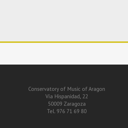
Conservatory of Music of Aragon
Vía Hispanidad, 22
50009 Zaragoza
Tel. 976 71 69 80