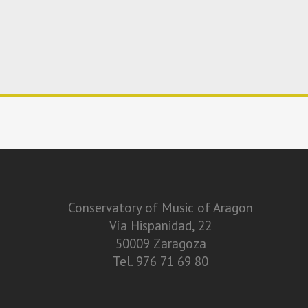
Conservatory of Music of Aragon
Vía Hispanidad, 22
50009 Zaragoza
Tel. 976 71 69 80