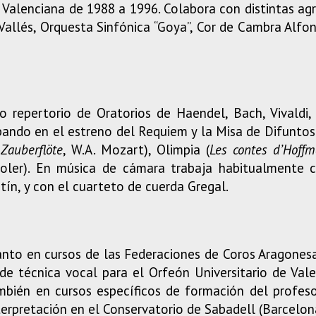
 Valenciana de 1988 a 1996. Colabora con distintas ag
allés, Orquesta Sinfónica “Goya”, Cor de Cambra Alf
 repertorio de Oratorios de Haendel, Bach, Vivaldi,
ipando en el estreno del Requiem y la Misa de Difuntos
Zauberflöte
, W.A. Mozart), Olimpia (
Les contes d’Hoff
Soler). En música de cámara trabaja habitualmente con
artín, y con el cuarteto de cuerda Gregal.
nto en cursos de las Federaciones de Coros Aragonesa 
de técnica vocal para el Orfeón Universitario de Vale
mbién en cursos específicos de formación del profes
nterpretación en el Conservatorio de Sabadell (Barcelon