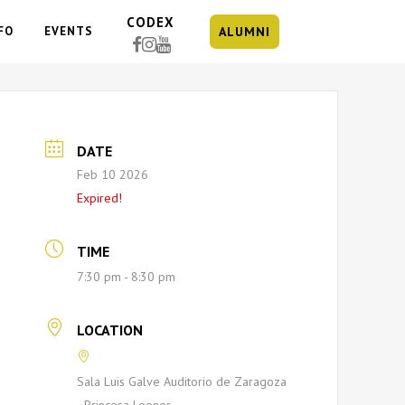
CODEX
FO
EVENTS
ALUMNI
DATE
Feb 10 2026
Expired!
TIME
7:30 pm - 8:30 pm
LOCATION
Sala Luis Galve Auditorio de Zaragoza