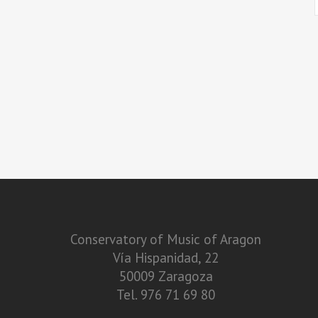
Conservatory of Music of Aragon
Vía Hispanidad, 22
50009 Zaragoza
Tel. 976 71 69 80