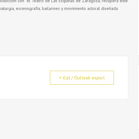
oducción con el Teatro de Las Esquinas de Zaragoza, recupera este
aturgia, escenografía, bailarines y movimiento actoral diseñada
+ iCal / Outlook export