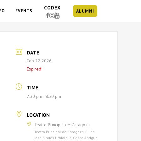
CODEX
FO
EVENTS
ALUMNI
DATE
Feb 22 2026
Expired!
TIME
7:30 pm - 8:30 pm
LOCATION
Teatro Principal de Zaragoza
Teatro Principal de Zaragoza, Pl. de
José Sinués Urbiola, 2, Casco Antiguo,