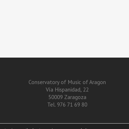
Conservatory of Music of Aragon
Vía Hispanidad, 22
50009 Zaragoza
Tel. 976 71 69 80